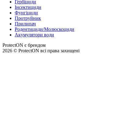
Гербіциди
Інсектициди
Фунгіциди
Протруйник
Прилипач
Родентициди/Молюскоциди
Акумулятори води
ProtectON є брендом
2026 © ProtectON всі права захищені