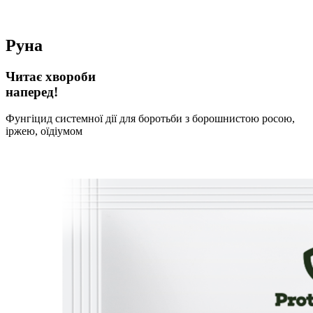
Руна
Читає хвороби
наперед!
Фунгіцид системної дії для боротьби з борошнистою росою,
іржею, оїдіумом