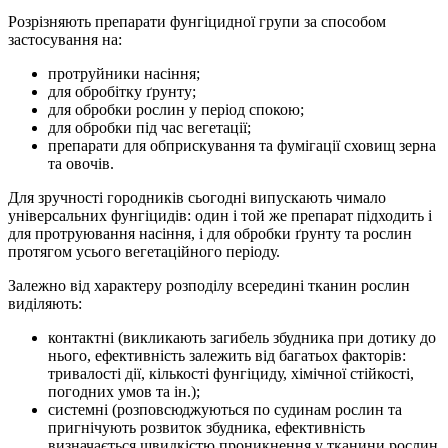
Розрізняють препарати фунгіцидної групи за способом
застосування на:
протруйники насіння;
для обробітку ґрунту;
для обробки рослин у період спокою;
для обробки під час вегетації;
препарати для обприскування та фумігації сховищ зерна
та овочів.
Для зручності городників сьогодні випускають чимало
універсальних фунгіцидів: один і той же препарат підходить і
для протруювання насіння, і для обробки ґрунту та рослин
протягом усього вегетаційного періоду.
Залежно від характеру розподілу всередині тканин рослин
виділяють:
контактні (викликають загибель збудника при дотику до
нього, ефективність залежить від багатьох факторів:
тривалості дії, кількості фунгіциду, хімічної стійкості,
погодних умов та ін.);
системні (розповсюджуються по судинам рослин та
пригнічують розвиток збудника, ефективність
визначається швидкістю проникнення у тканини рослин