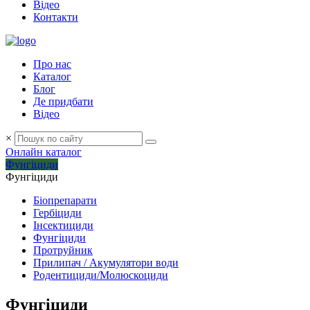
Відео
Контакти
Про нас
Каталог
Блог
Де придбати
Відео
×
Онлайн каталог
Фунгіциди
Фунгіциди
Біопрепарати
Гербіциди
Інсектициди
Фунгіциди
Протруйник
Прилипач / Акумулятори води
Родентициди/Молюскоциди
Фунгіциди