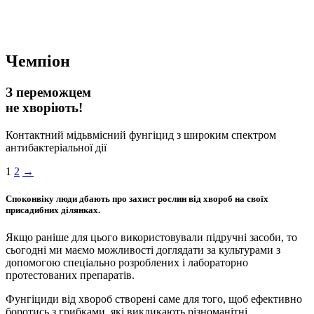
Чемпіон
З переможцем
не хворіють!
Контактний мідьвмісний фунгіцид з широким спектром
антибактеріальної дії
1
2
→
Споконвіку люди дбають про захист рослин від хвороб на своїх
присадибних ділянках.
Якщо раніше для цього використовували підручні засоби, то
сьогодні ми маємо можливості доглядати за культурами з
допомогою спеціально розроблених і лабораторно
протестованих препаратів.
Фунгіциди від хвороб створені саме для того, щоб ефективно
боротись з грибками, які викликають різноманітні